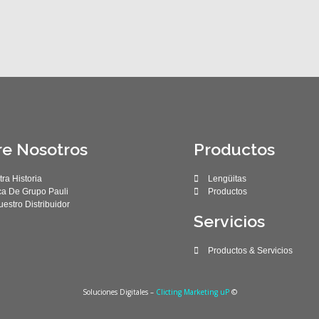
re Nosotros
Productos
ra Historia
Lengüitas
ca De Grupo Pauli
Productos
estro Distribuidor
Servicios
Productos & Servicios
Soluciones Digitales –
Clicting Marketing uP
©