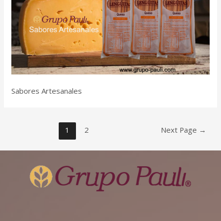
Sabores Artesanales
1
2
Next Page
→